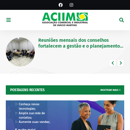
EVENTOS
Conecta Jovem reúne empreendedores
e lideranças em manhã de aprendizado
e networking em Inácio Martins
POSTAGENS RECENTES
MOSTRAR MAIS